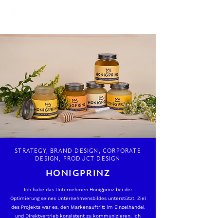
STRATEGY, BRAND DESIGN, CORPORATE
DESIGN, PRODUCT DESIGN
HONIGPRINZ
Ich habe das Unternehmen Honigprinz bei der
Optimierung seines Unternehmensbildes unterstützt. Ziel
des Projekts war es, den Markenauftritt im Einzelhandel
und Direktvertrieb konsistent zu kommunizieren. Ich